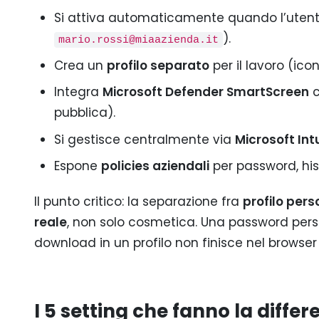
Si attiva automaticamente quando l’utente
).
mario.rossi@miaazienda.it
Crea un
profilo separato
per il lavoro (ico
Integra
Microsoft Defender SmartScreen
c
pubblica).
Si gestisce centralmente via
Microsoft Int
Espone
policies aziendali
per password, his
Il punto critico: la separazione fra
profilo pers
reale
, non solo cosmetica. Una password person
download in un profilo non finisce nel browser d
I 5 setting che fanno la diffe