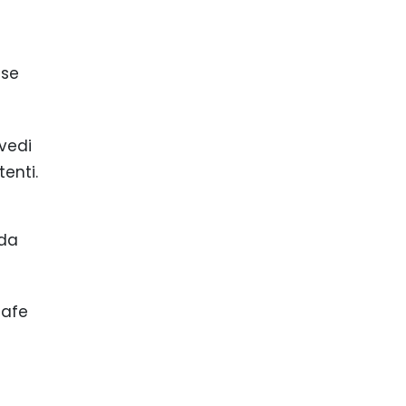
ase
vedi
enti.
 da
Safe