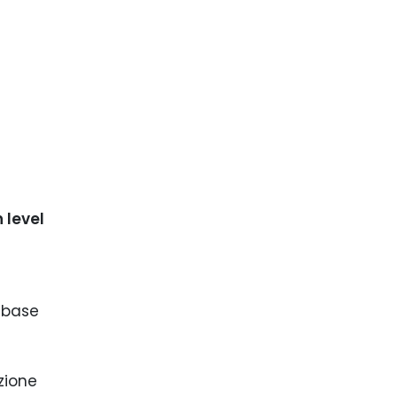
 level
abase
zione