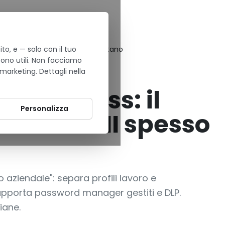
to, e — solo con il tuo
tito che le PMI spesso non sfruttano
sono utili. Non facciamo
 marketing. Dettagli nella
r Business: il
Personalizza
che le PMI spesso
 aziendale": separa profili lavoro e
upporta password manager gestiti e DLP.
iane.