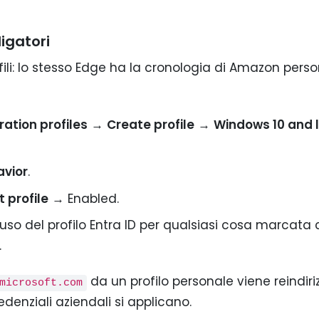
ligatori
fili: lo stesso Edge ha la cronologia di Amazon pers
ation profiles
→
Create profile
→
Windows 10 and 
avior
.
t profile
→ Enabled.
 l’uso del profilo Entra ID per qualsiasi cosa marcat
.
da un profilo personale viene reindiri
microsoft.com
denziali aziendali si applicano.