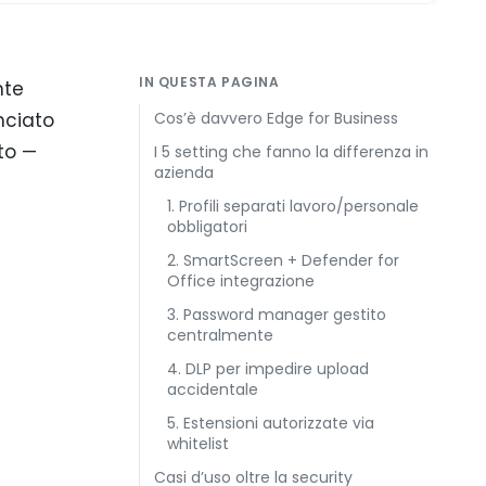
IN QUESTA PAGINA
nte
nciato
Cos’è davvero Edge for Business
ato —
I 5 setting che fanno la differenza in
azienda
1. Profili separati lavoro/personale
obbligatori
2. SmartScreen + Defender for
Office integrazione
3. Password manager gestito
centralmente
4. DLP per impedire upload
accidentale
5. Estensioni autorizzate via
whitelist
Casi d’uso oltre la security