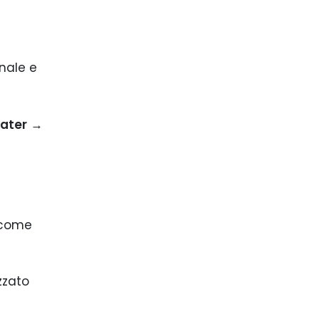
onale e
later
→
a come
zzato