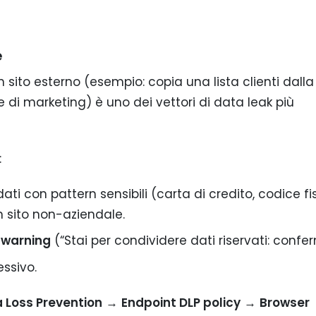
e
un sito esterno (esempio: copia una lista clienti dalla
re di marketing) è uno dei vettori di data leak più
:
ti con pattern sensibili (carta di credito, codice fi
n sito non-aziendale.
 warning
(“Stai per condividere dati riservati: confer
ssivo.
 Loss Prevention
→
Endpoint DLP policy
→
Browser