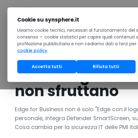
Salta al contenuto
Cookie su synsphere.it
Home
Usiamo cookie tecnici, necessari al funzionamento del si
/
Notizie
/
Microsoft Edge for Business: il browser ges
consenso — cookie statistici per capire quali contenuti 
profilazione pubblicitaria e non cediamo dati a terzi per
GUIDA
cookie policy
.
Microsoft Edge fo
Accetta tutti
Rifiuta tutti
browser gestito 
non sfruttano
Edge for Business non è solo "Edge con il logo
personale, integra Defender SmartScreen, s
Cosa cambia per la sicurezza IT delle PMI ital