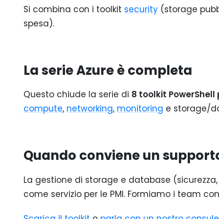
Si combina con i toolkit
security
(storage pubb
spesa).
La serie Azure è completa
Questo chiude la serie di
8 toolkit PowerShell
compute
,
networking
,
monitoring
e storage/dat
Quando conviene un support
La gestione di storage e database (sicurezza,
come servizio per le PMI. Formiamo i team con
Scarica il toolkit
o
parla con un nostro consul