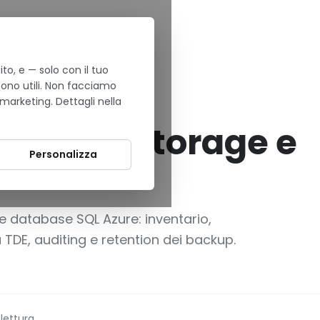
to, e — solo con il tuo
e SQL su Azure
sono utili. Non facciamo
 marketing. Dettagli nella
hell per storage e
Personalizza
 Azure
e e database SQL Azure: inventario,
a TDE, auditing e retention dei backup.
 lettura