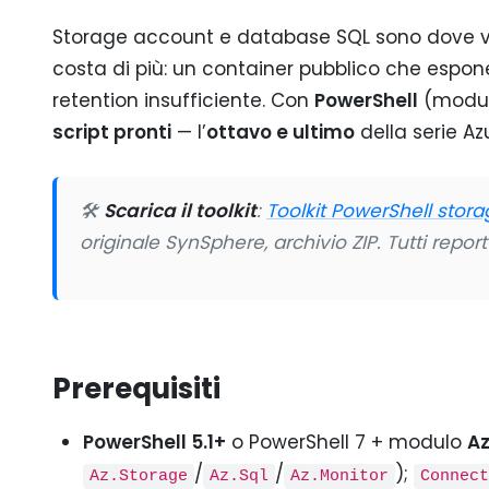
Storage account e database SQL sono dove v
costa di più: un container pubblico che espone
retention insufficiente. Con
PowerShell
(modu
script pronti
— l’
ottavo e ultimo
della serie Az
🛠️
Scarica il toolkit
:
Toolkit PowerShell stora
originale SynSphere, archivio ZIP. Tutti report 
Prerequisiti
PowerShell 5.1+
o PowerShell 7 + modulo
A
/
/
);
Az.Storage
Az.Sql
Az.Monitor
Connec