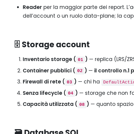
Reader
per la maggior parte dei report. L’
dell’account o un ruolo data-plane; la cap
🗄️ Storage account
Inventario storage (
)
— replica (LRS/ZRS
01
Container pubblici (
)
—
il controllo n.1 
02
Firewall di rete (
)
— chi ha
03
DefaultActi
Senza lifecycle (
)
— storage che non fa
04
Capacità utilizzata (
)
— quanto spazio
08
🗃️ Database SQL