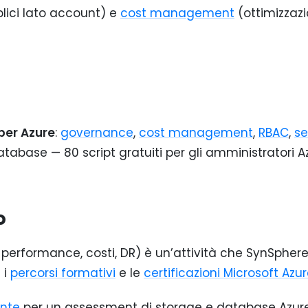
lici lato account) e
cost management
(ottimizzaz
 per Azure
:
governance
,
cost management
,
RBAC
,
se
abase — 80 script gratuiti per gli amministratori A
o
 performance, costi, DR) è un’attività che SynSpher
 i
percorsi formativi
e le
certificazioni Microsoft Azu
ente
per un assessment di storage e database Azure