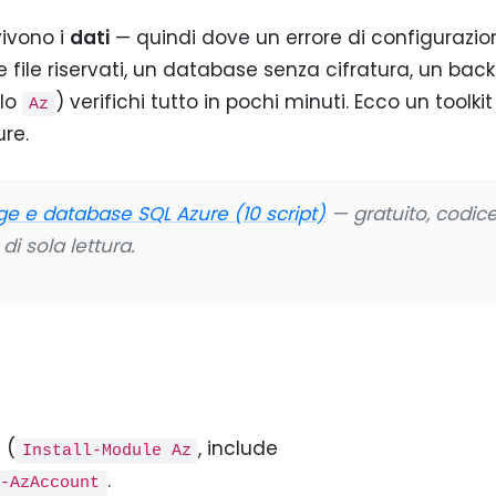
ivono i
dati
— quindi dove un errore di configurazio
 file riservati, un database senza cifratura, un bac
lo
) verifichi tutto in pochi minuti. Ecco un toolkit
Az
ure.
ge e database SQL Azure (10 script)
— gratuito, codic
di sola lettura.
z
(
, include
Install-Module Az
.
t-AzAccount