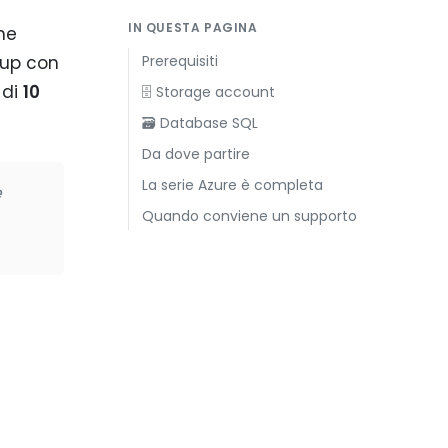
IN QUESTA PAGINA
ne
kup con
Prerequisiti
 di
10
🗄️ Storage account
🗃️ Database SQL
Da dove partire
La serie Azure è completa
e
Quando conviene un supporto