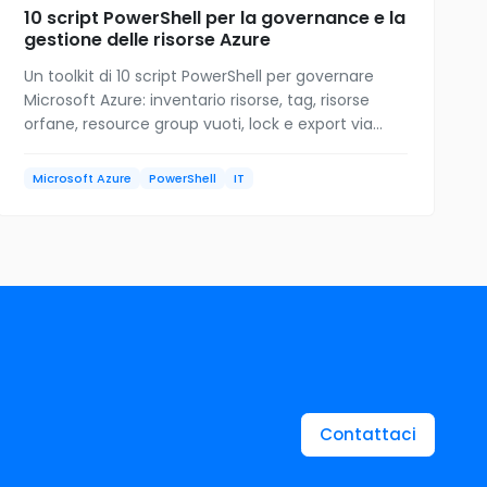
10 script PowerShell per la governance e la
gestione delle risorse Azure
Un toolkit di 10 script PowerShell per governare
Microsoft Azure: inventario risorse, tag, risorse
orfane, resource group vuoti, lock e export via
Resource Graph. Download gratuito.
Microsoft Azure
PowerShell
IT
Contattaci