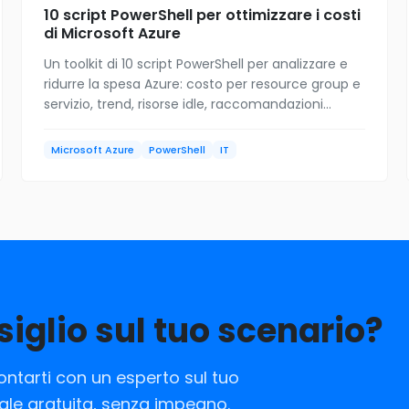
10 script PowerShell per ottimizzare i costi
di Microsoft Azure
Un toolkit di 10 script PowerShell per analizzare e
ridurre la spesa Azure: costo per resource group e
servizio, trend, risorse idle, raccomandazioni
Advisor, budget e forecast. Download gratuito.
Microsoft Azure
PowerShell
IT
siglio sul tuo scenario?
rontarti con un esperto sul tuo
iale gratuita, senza impegno.