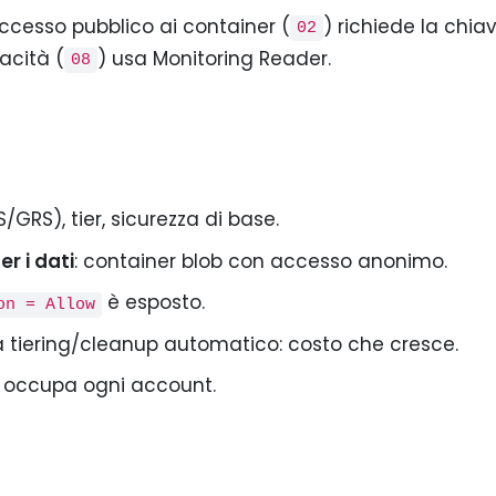
accesso pubblico ai container (
) richiede la chia
02
acità (
) usa Monitoring Reader.
08
/GRS), tier, sicurezza di base.
per i dati
: container blob con accesso anonimo.
è esposto.
on = Allow
 tiering/cleanup automatico: costo che cresce.
 occupa ogni account.