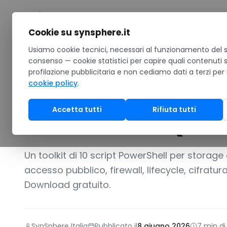
Salta al contenuto
Cookie su synsphere.it
Home
Usiamo cookie tecnici, necessari al funzionamento del si
/
Notizie
/
10 script PowerShell per storage e databas
consenso — cookie statistici per capire quali contenuti 
profilazione pubblicitaria e non cediamo dati a terzi per
GUIDA
cookie policy
.
10 script PowerS
Accetta tutti
Rifiuta tutti
database SQL su
Un toolkit di 10 script PowerShell per storag
accesso pubblico, firewall, lifecycle, cifratur
Download gratuito.
SynSphere Italia
Pubblicato il
8 giugno 2026
7 min di