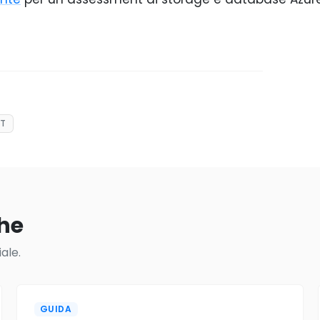
IT
che
ale.
GUIDA