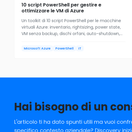
10 script PowerShell per gestire e
ottimizzare le VM di Azure
Un toolkit di 10 script PowerShell per le macchine
virtuali Azure: inventario, rightsizing, power state,
VM senza backup, dischi orfani, auto-shutdown,
patch e start/stop in blocco. Download gratuito.
Microsoft Azure
PowerShell
IT
Hai bisogno di un con
L'articolo ti ha dato spunti utili ma vuoi conf
specifico contesto aziendale? Discovery iniz