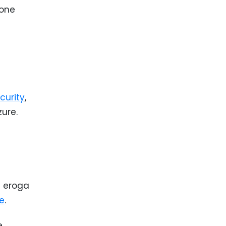
ione
curity
,
zure.
e eroga
re
.
.