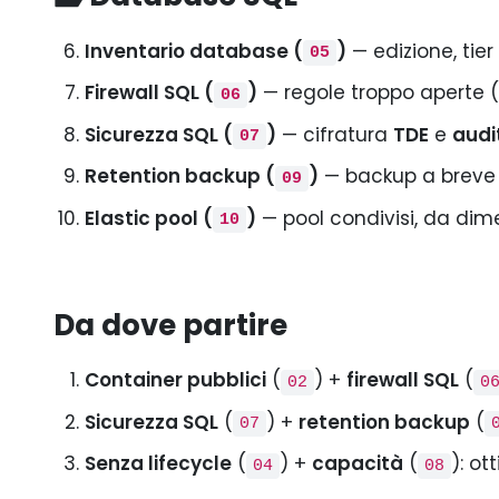
Inventario database (
)
— edizione, tie
05
Firewall SQL (
)
— regole troppo aperte (i
06
Sicurezza SQL (
)
— cifratura
TDE
e
audi
07
Retention backup (
)
— backup a breve e 
09
Elastic pool (
)
— pool condivisi, da dim
10
Da dove partire
Container pubblici
(
) +
firewall SQL
(
02
0
Sicurezza SQL
(
) +
retention backup
(
07
Senza lifecycle
(
) +
capacità
(
): ot
04
08