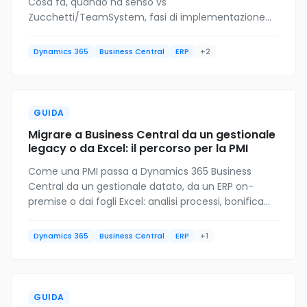
Cosa fa, quando ha senso vs
Zucchetti/TeamSystem, fasi di implementazione
tipiche, costi, integrazione con SDI fatturazione,
formazione utenti.
Dynamics 365
Business Central
ERP
+2
GUIDA
Migrare a Business Central da un gestionale
legacy o da Excel: il percorso per la PMI
Come una PMI passa a Dynamics 365 Business
Central da un gestionale datato, da un ERP on-
premise o dai fogli Excel: analisi processi, bonifica
dati, migrazione anagrafiche e saldi, go-live e
affiancamento.
Dynamics 365
Business Central
ERP
+1
GUIDA