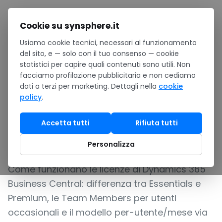
Salta al contenuto
Cookie su synsphere.it
Usiamo cookie tecnici, necessari al funzionamento
Home
/
Notizie
/
del sito, e — solo con il tuo consenso — cookie
Quanto costa Business Central nel 2026: licenze Essentials
statistici per capire quali contenuti sono utili. Non
vs Premium
facciamo profilazione pubblicitaria e non cediamo
GUIDA
dati a terzi per marketing. Dettagli nella
cookie
policy
.
Quanto costa Business
Central nel 2026: licenze
Accetta tutti
Rifiuta tutti
Essentials vs Premium
Personalizza
Come funzionano le licenze di Dynamics 365
Business Central: differenza tra Essentials e
Premium, le Team Members per utenti
occasionali e il modello per-utente/mese via