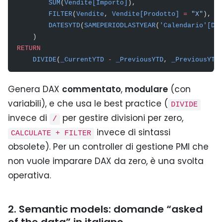
        SUM
(
Vendite[Importo]
),
        FILTER
(
Vendite
, 
Vendite[Prodotto]
 =
 "X"
),
        DATESYTD
(
SAMEPERIODLASTYEAR
(
'Calendario'[Da
    )
RETURN
    DIVIDE
(
_CurrentYTD
 -
 _PreviousYTD
, 
_PreviousYTD
Genera DAX
commentato
,
modulare
(con
variabili), e che usa le best practice (
DIVIDE
invece di
per gestire divisioni per zero,
/
invece di sintassi
CALCULATE + FILTER
obsolete). Per un controller di gestione PMI che
non vuole imparare DAX da zero, è una svolta
operativa.
2. Semantic models: domande “asked