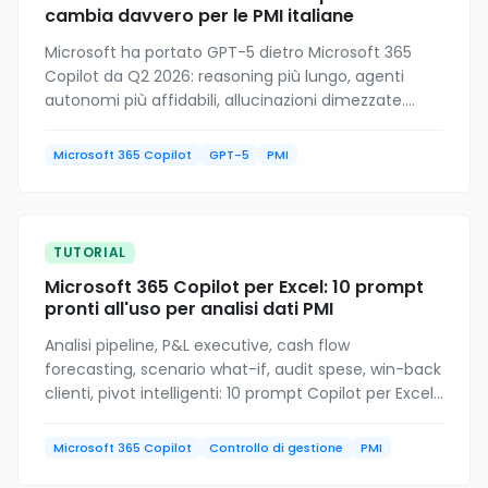
cambia davvero per le PMI italiane
Microsoft ha portato GPT-5 dietro Microsoft 365
Copilot da Q2 2026: reasoning più lungo, agenti
autonomi più affidabili, allucinazioni dimezzate.
Cosa cambia veramente sul lavoro quotidiano in
una PMI italiana e cosa no.
Microsoft 365 Copilot
GPT-5
PMI
TUTORIAL
Microsoft 365 Copilot per Excel: 10 prompt
pronti all'uso per analisi dati PMI
Analisi pipeline, P&L executive, cash flow
forecasting, scenario what-if, audit spese, win-back
clienti, pivot intelligenti: 10 prompt Copilot per Excel
testati su clienti PMI italiane reali.
Microsoft 365 Copilot
Controllo di gestione
PMI