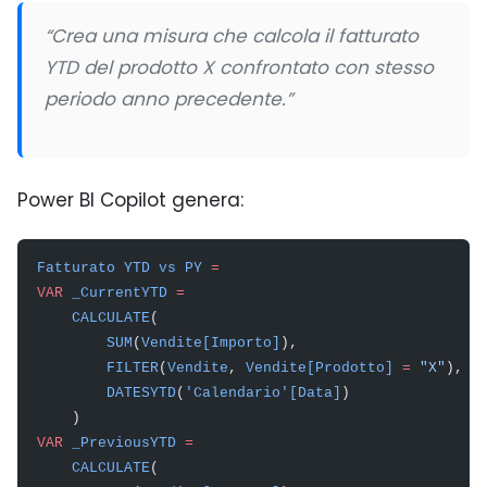
“Crea una misura che calcola il fatturato
YTD del prodotto X confrontato con stesso
periodo anno precedente.”
Power BI Copilot genera:
Fatturato
 YTD
 vs
 PY
 =
VAR
 _CurrentYTD
 =
    CALCULATE
(
        SUM
(
Vendite[Importo]
),
        FILTER
(
Vendite
, 
Vendite[Prodotto]
 =
 "X"
),
        DATESYTD
(
'Calendario'[Data]
)
    )
VAR
 _PreviousYTD
 =
    CALCULATE
(