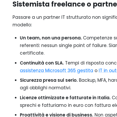
Sistemista freelance o partn
Passare a un partner IT strutturato non signif
modello:
Un team, non una persona.
Competenze su M
referenti: nessun single point of failure. S
certificate.
Continuità con SLA.
Tempi di risposta conc
assistenza Microsoft 365 gestita
o
IT in o
Sicurezza presa sul serio.
Backup, MFA, har
agli obblighi normativi.
Licenze ottimizzate e fatturate in Italia.
Co
sprechi e fatturiamo in euro con fattura el
Proattività e visione di business.
Non aspet