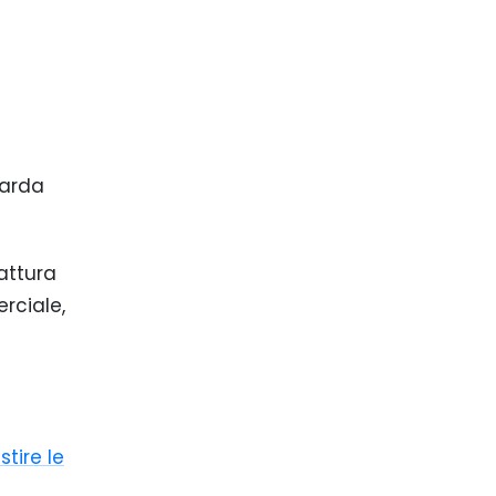
uarda
attura
rciale,
tire le