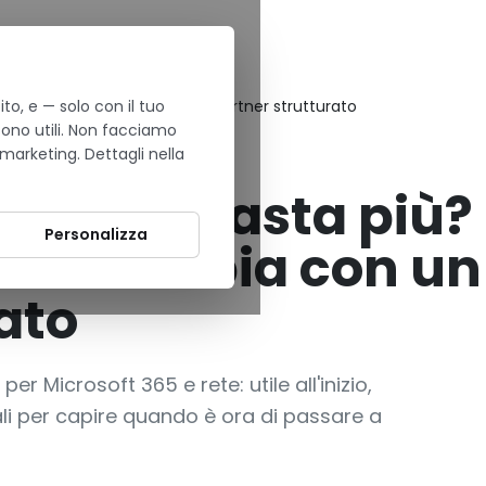
to, e — solo con il tuo
segnali e cosa cambia con un partner strutturato
sono utili. Non facciamo
 marketing. Dettagli nella
e IT non basta più?
Personalizza
cosa cambia con un
ato
er Microsoft 365 e rete: utile all'inizio,
li per capire quando è ora di passare a