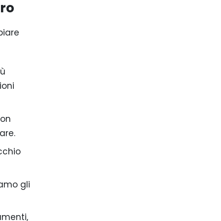
ero
biare
iù
ioni
con
are.
cchio
amo gli
menti,