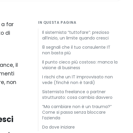
IN QUESTA PAGINA
 a far
to di
Il sistemista “tuttofare”: prezioso
all’inizio, un limite quando cresci
8 segnali che il tuo consulente IT
non basta più
Il punto cieco più costoso: manca la
ance, il
visione di business
umenti
I rischi che un IT improvvisato non
re, non
vede (finché non è tardi)
Sistemista freelance o partner
strutturato: cosa cambia davvero
”Ma cambiare non è un trauma?”
Come si passa senza bloccare
esci
l’azienda
Da dove iniziare