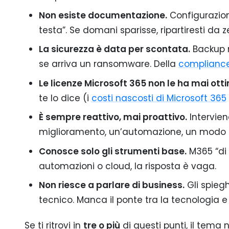
Non esiste documentazione.
Configurazion
testa”. Se domani sparisse, ripartiresti da z
La sicurezza è data per scontata.
Backup m
se arriva un ransomware. Della
complianc
Le licenze Microsoft 365 non le ha mai ott
te lo dice (i
costi nascosti di Microsoft 365
È sempre reattivo, mai proattivo.
Intervie
miglioramento, un’automazione, un modo p
Conosce solo gli strumenti base.
M365 “di b
automazioni o cloud, la risposta è vaga.
Non riesce a parlare di business.
Gli spieg
tecnico. Manca il ponte tra la tecnologia e i 
Se ti ritrovi in
tre o più
di questi punti, il tema 