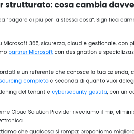
er strutturato: cosa cambia davv
ica “pagare di più per la stessa cosa”. Significa cam
icrosoft 365, sicurezza, cloud e gestionale, con p
iamo
partner Microsoft
con designation e specializzaz
ordati e un referente che conosce la tua azienda, 
utsourcing completo
a seconda di quanto vuoi deleg
dening del tenant e
cybersecurity gestita
, con un o
me Cloud Solution Provider rivediamo il mix, elimini
ettronica.
tiamo che qualcosa si rompa: proponiamo migliora