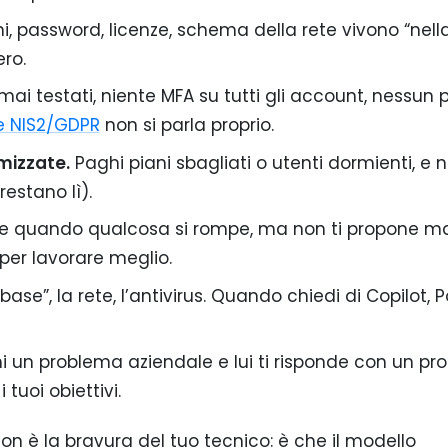
i, password, licenze, schema della rete vivono “nell
ero.
ai testati, niente MFA su tutti gli account, nessun 
e NIS2/GDPR
non si parla proprio.
imizzate.
Paghi piani sbagliati o utenti dormienti, e
restano lì).
ne quando qualcosa si rompe, ma non ti propone ma
er lavorare meglio.
ase”, la rete, l’antivirus. Quando chiedi di Copilot, P
hi un problema aziendale e lui ti risponde con un p
tuoi obiettivi.
non è la bravura del tuo tecnico: è che il modello