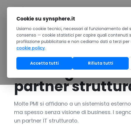
Salta al contenuto
Cookie su synsphere.it
Home
Usiamo cookie tecnici, necessari al funzionamento del si
/
Notizie
/
Il tuo consulente IT non basta più? Gli 8 
consenso — cookie statistici per capire quali contenuti 
profilazione pubblicitaria e non cediamo dati a terzi per
ANALISI
cookie policy
.
Il tuo consulent
Accetta tutti
Rifiuta tutti
Gli 8 segnali e 
partner struttur
Molte PMI si affidano a un sistemista esterno p
ma spesso senza visione di business. I segna
un partner IT strutturato.