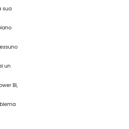
a sua
piano
 nessuno
i un
ower BI,
roblema