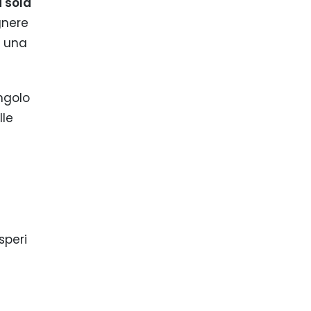
 sola
gnere
a una
ngolo
lle
speri