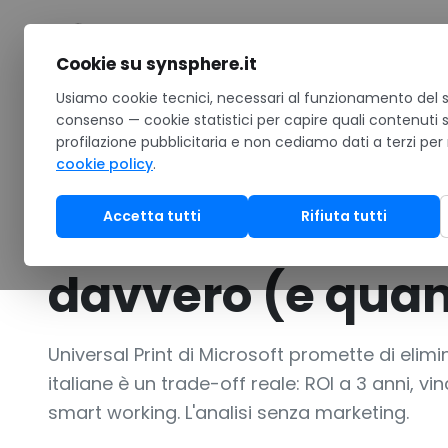
Salta al contenuto
Cookie su synsphere.it
Home
Usiamo cookie tecnici, necessari al funzionamento del si
/
Notizie
/
Universal Print: spegnere il print server i
consenso — cookie statistici per capire quali contenuti 
profilazione pubblicitaria e non cediamo dati a terzi per
ANALISI
cookie policy
.
Universal Print: 
Accetta tutti
Rifiuta tutti
server in PMI it
davvero (e qua
Universal Print di Microsoft promette di elimin
italiane è un trade-off reale: ROI a 3 anni, v
smart working. L'analisi senza marketing.