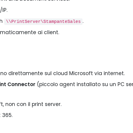
IP.
th
.
\\PrintServer\StampanteSales
utomaticamente ai client.
ano direttamente sul cloud Microsoft via internet.
rint Connector
(piccolo agent installato su un PC s
 non con il print server.
 365.