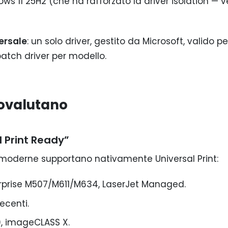
ows 11 25H2 (che ha rafforzato la driver isolation — v
versale
: un solo driver, gestito da Microsoft, valido pe
atch driver per modello.
ttovalutano
 Print Ready”
 moderne supportano nativamente Universal Print:
terprise M507/M611/M634, LaserJet Managed.
ecenti.
, imageCLASS X.