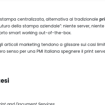
r stampa centralizzata, alternativa al tradizionale
pr
futuro della stampa aziendale”: niente server, niente
porto smart working out-of-the-box.
gli articoli marketing tendono a glissare sui casi limi
ro senso per una PMI italiana spegnere il print serve
tesi
rint and Document Services
.