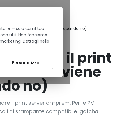
to, e — solo con il tuo
n PMI italiane conviene davvero (e quando no)
sono utili. Non facciamo
 marketing. Dettagli nella
spegnere il print
Personalizza
aliane conviene
ndo no)
are il print server on-prem. Per le PMI
incoli di stampante compatibile, gotcha