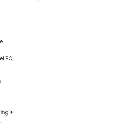
ve
el PC
.
ing +
.