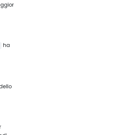
aggior
ha
dello
r