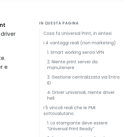
IN QUESTA PAGINA
int
 driver
Cosa fa Universal Print, in sintesi
I 4 vantaggi reali (non marketing)
1. Smart working senza VPN
te.
2. Niente print server da
r e
manutenere
3. Gestione centralizzata via Entra
ID
4. Driver universali, niente driver
hell
I 5 vincoli reali che le PMI
sottovalutano
1. La stampante deve essere
“Universal Print Ready”