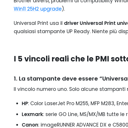
Brother diversi, problemi di compatibility Wind
Win11 25H2 upgrade
).
Universal Print usa il
driver Universal Print uni
qualsiasi stampante UP Ready. Niente più disp
I 5 vincoli reali che le PMI so
1. La stampante deve essere “Universal
Il vincolo numero uno. Solo alcune stampanti
HP
: Color LaserJet Pro M255, MFP M283, En
Lexmark
: serie GO Line, MS/MX/MB tutte le r
Canon
: imageRUNNER ADVANCE DX e C5800