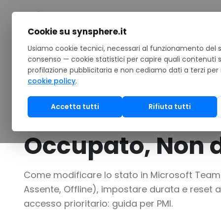
Salta al contenuto
Cookie su synsphere.it
Home
Usiamo cookie tecnici, necessari al funzionamento del si
/
Notizie
/
Come modificare lo stato in Microsoft Tea
consenso — cookie statistici per capire quali contenuti 
profilazione pubblicitaria e non cediamo dati a terzi per
GUIDA
cookie policy
.
Come modificare
Accetta tutti
Rifiuta tutti
Microsoft Teams:
Occupato, Non d
Come modificare lo stato in Microsoft Teams
Assente, Offline), impostare durata e reset
accesso prioritario: guida per PMI.