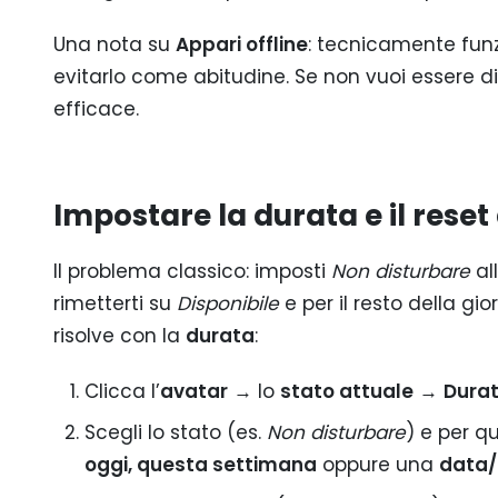
Una nota su
Appari offline
: tecnicamente fun
evitarlo come abitudine. Se non vuoi essere d
efficace.
Impostare la durata e il rese
Il problema classico: imposti
Non disturbare
all
rimetterti su
Disponibile
e per il resto della gi
risolve con la
durata
:
Clicca l’
avatar
→ lo
stato attuale
→
Dura
Scegli lo stato (es.
Non disturbare
) e per q
oggi, questa settimana
oppure una
data/