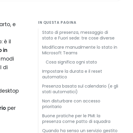
IN QUESTA PAGINA
arto, e
s
Stato di presenza, messaggio di
stato e Fuori sede: tre cose diverse
 è il
Modificare manualmente lo stato in
 in
Microsoft Teams
 modi
Cosa significa ogni stato
l di
Impostare la durata e il reset
automatico
Presenza basata sul calendario (e gli
desktop
stati automatici)
Non disturbare con accesso
prioritario
rio
per
Buone pratiche per le PMI: la
presenza come patto di squadra
Quando ha senso un servizio gestito