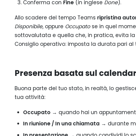
Conferma con
Fine
(in inglese
Done
).
Allo scadere del tempo Teams
ripristina au
Disponibile
, oppure
Occupato
se in quel moment
sottovalutata e quella che, in pratica, evita l
Consiglio operativo: imposta la durata pari al 
Presenza basata sul calendari
Buona parte del tuo stato, in realtà, lo gesti
tua attività:
Occupato
→ quando hai un appuntamento o
In riunione / In una chiamata
→ durante me
In presentazione
→ quando condividi lo sc