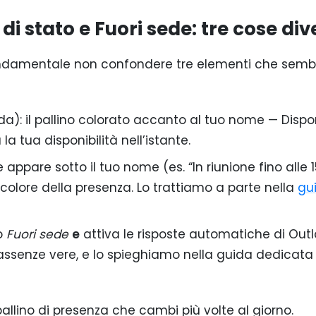
i stato e Fuori sede: tre cose div
fondamentale non confondere tre elementi che sem
a): il pallino colorato accanto al tuo nome — Dispon
a tua disponibilità nell’istante.
appare sotto il tuo nome (es. “In riunione fino alle 15
colore della presenza. Lo trattiamo a parte nella
gu
o
Fuori sede
e
attiva le risposte automatiche di Outl
e assenze vere, e lo spieghiamo nella guida dedicata
l pallino di presenza che cambi più volte al giorno.