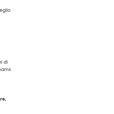
eglio
i di
 Teams
re,