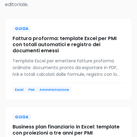
editoriale.
GUIDA
Fattura proforma: template Excel per PMI
con totali automatici e registro dei
documenti emessi
Template Excel per emettere fatture proforma
ordinate: documento pronto da esportare in PDF,
IVA e totali calcolati dalle formule, registro con lo
stato di ogni proforma e passaggio pulito alla
fattura definitiva.
Excel
PMI
Amministrazione
GUIDA
Business plan finanziario in Excel: template
con proiezioni a tre anni per PMI