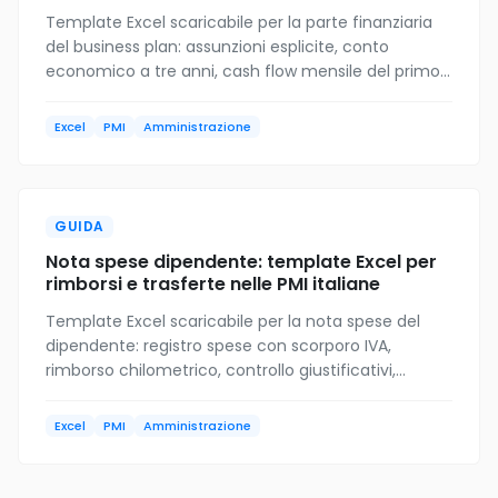
Template Excel scaricabile per la parte finanziaria
del business plan: assunzioni esplicite, conto
economico a tre anni, cash flow mensile del primo
anno, punto di pareggio e KPI di sintesi. Per PMI
italiane.
Excel
PMI
Amministrazione
GUIDA
Nota spese dipendente: template Excel per
rimborsi e trasferte nelle PMI italiane
Template Excel scaricabile per la nota spese del
dipendente: registro spese con scorporo IVA,
rimborso chilometrico, controllo giustificativi,
anticipo in detrazione e consolidato annuale. Per
PMI italiane.
Excel
PMI
Amministrazione