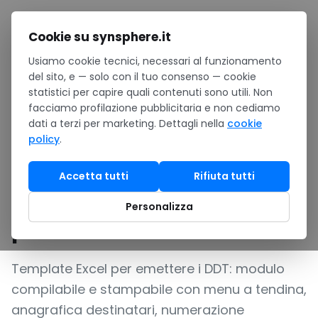
Salta al contenuto
Cookie su synsphere.it
Usiamo cookie tecnici, necessari al funzionamento
Home
/
Notizie
/
del sito, e — solo con il tuo consenso — cookie
DDT, documento di trasporto: template Excel compilabile
statistici per capire quali contenuti sono utili. Non
con registro per PMI italiane
facciamo profilazione pubblicitaria e non cediamo
GUIDA
dati a terzi per marketing. Dettagli nella
cookie
policy
.
DDT, documento di
trasporto: template Excel
Accetta tutti
Rifiuta tutti
compilabile con registro
Personalizza
per PMI italiane
Template Excel per emettere i DDT: modulo
compilabile e stampabile con menu a tendina,
anagrafica destinatari, numerazione