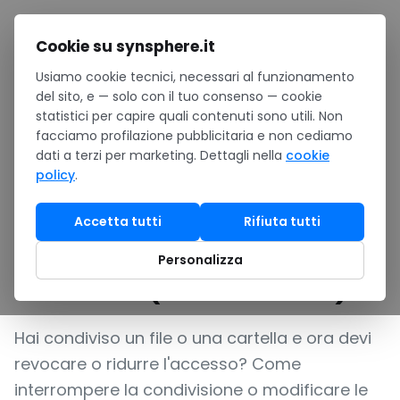
Salta al contenuto
Cookie su synsphere.it
Usiamo cookie tecnici, necessari al funzionamento
Home
/
Notizie
/
del sito, e — solo con il tuo consenso — cookie
Come interrompere la condivisione o modificare le
statistici per capire quali contenuti sono utili. Non
autorizzazioni in OneDrive (e SharePoint)
facciamo profilazione pubblicitaria e non cediamo
GUIDA
dati a terzi per marketing. Dettagli nella
cookie
policy
.
Come interrompere la
condivisione o modificare
Accetta tutti
Rifiuta tutti
le autorizzazioni in
Personalizza
OneDrive (e SharePoint)
Hai condiviso un file o una cartella e ora devi
revocare o ridurre l'accesso? Come
interrompere la condivisione o modificare le