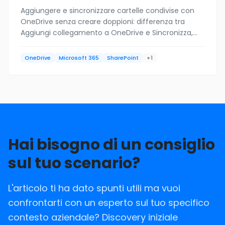
Aggiungere e sincronizzare cartelle condivise con
OneDrive senza creare doppioni: differenza tra
Aggiungi collegamento a OneDrive e Sincronizza,
librerie SharePoint/Teams e File su richiesta. Guida
pratica per PMI.
OneDrive
Microsoft 365
SharePoint
+1
Hai bisogno di un consiglio
sul tuo scenario?
L'articolo ti ha dato spunti utili ma vuoi
confrontarti con un esperto sul tuo specifico
contesto aziendale? Discovery iniziale