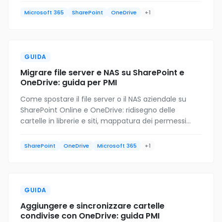
quando.
Microsoft 365
SharePoint
OneDrive
+1
GUIDA
Migrare file server e NAS su SharePoint e
OneDrive: guida per PMI
Come spostare il file server o il NAS aziendale su
SharePoint Online e OneDrive: ridisegno delle
cartelle in librerie e siti, mappatura dei permessi
NTFS, file grandi e Migration Manager.
SharePoint
OneDrive
Microsoft 365
+1
GUIDA
Aggiungere e sincronizzare cartelle
condivise con OneDrive: guida PMI