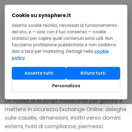
Salta al contenuto
Cookie su synsphere.it
Usiamo cookie tecnici, necessari al funzionamento
Home
/
Notizie
/
del sito, e — solo con il tuo consenso — cookie
10 script PowerShell per Exchange Online e le mailbox
statistici per capire quali contenuti sono utili. Non
Microsoft 365
facciamo profilazione pubblicitaria e non cediamo
GUIDA
dati a terzi per marketing. Dettagli nella
cookie
policy
.
10 script PowerShell per
Exchange Online e le
Accetta tutti
Rifiuta tutti
mailbox Microsoft 365
Personalizza
Un toolkit di 10 script PowerShell per gestire e
mettere in sicurezza Exchange Online: deleghe
sulle caselle, dimensioni, inoltri verso domini
esterni, hold di compliance, permessi