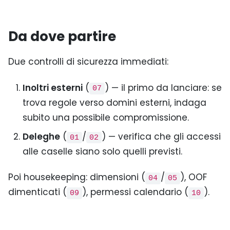
Da dove partire
Due controlli di sicurezza immediati:
Inoltri esterni
(
) — il primo da lanciare: se
07
trova regole verso domini esterni, indaga
subito una possibile compromissione.
Deleghe
(
/
) — verifica che gli accessi
01
02
alle caselle siano solo quelli previsti.
Poi housekeeping: dimensioni (
/
), OOF
04
05
dimenticati (
), permessi calendario (
).
09
10