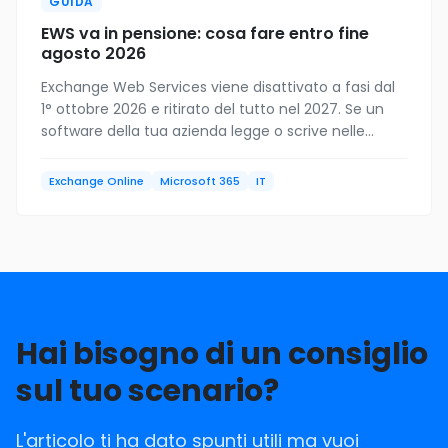
GUIDA
EWS va in pensione: cosa fare entro fine
agosto 2026
Exchange Web Services viene disattivato a fasi dal
1° ottobre 2026 e ritirato del tutto nel 2027. Se un
software della tua azienda legge o scrive nelle
caselle, potrebbe smettere di funzionare: come
scoprirlo adesso.
Exchange Online
Microsoft 365
IT
Hai bisogno di un consiglio
sul tuo scenario?
L'articolo ti ha dato spunti utili ma vuoi