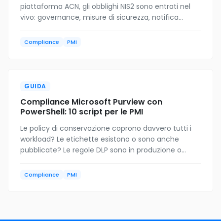
piattaforma ACN, gli obblighi NIS2 sono entrati nel
vivo: governance, misure di sicurezza, notifica
incidenti. Chi rientra e cosa deve fare adesso.
Compliance
PMI
GUIDA
Compliance Microsoft Purview con
PowerShell: 10 script per le PMI
Le policy di conservazione coprono davvero tutti i
workload? Le etichette esistono o sono anche
pubblicate? Le regole DLP sono in produzione o
ferme in simulazione? Dieci script PowerShell
gratuiti per scoprirlo.
Compliance
PMI