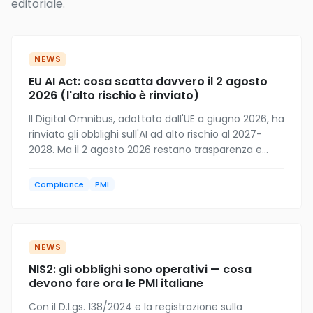
editoriale.
NEWS
EU AI Act: cosa scatta davvero il 2 agosto
2026 (l'alto rischio è rinviato)
Il Digital Omnibus, adottato dall'UE a giugno 2026, ha
rinviato gli obblighi sull'AI ad alto rischio al 2027-
2028. Ma il 2 agosto 2026 restano trasparenza e
sanzioni: cosa cambia per una PMI che usa Copilot
o ChatGPT.
Compliance
PMI
NEWS
NIS2: gli obblighi sono operativi — cosa
devono fare ora le PMI italiane
Con il D.Lgs. 138/2024 e la registrazione sulla