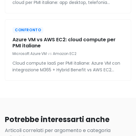
cloud per PMI italiane: app desktop, telefonia
integrata, sicurezza, AI e prezzi reali nel mercato
italiano.
CONFRONTO
Azure VM vs AWS EC2: cloud compute per
PMI italiane
Microsoft Azure VM
vs
Amazon EC2
Cloud compute IaaS per PMI italiane: Azure VM con
integrazione M365 + Hybrid Benefit vs AWS EC2
leader storico. Prezzi reali, datacenter EU,
ecosistema partner.
Potrebbe interessarti anche
Articoli correlati per argomento e categoria