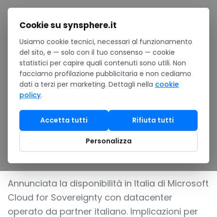
Salta al contenuto
Cookie su synsphere.it
Usiamo cookie tecnici, necessari al funzionamento
Home
/
Notizie
/
del sito, e — solo con il tuo consenso — cookie
Microsoft Cloud for Sovereignty arriva in Italia: cosa
statistici per capire quali contenuti sono utili. Non
cambia per le PMI
facciamo profilazione pubblicitaria e non cediamo
NEWS
dati a terzi per marketing. Dettagli nella
cookie
policy
.
Microsoft Cloud for
Sovereignty arriva in
Accetta tutti
Rifiuta tutti
Italia: cosa cambia per le
Personalizza
PMI
Annunciata la disponibilità in Italia di Microsoft
Cloud for Sovereignty con datacenter
operato da partner italiano. Implicazioni per