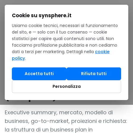
Salta al contenuto
Cookie su synsphere.it
Usiamo cookie tecnici, necessari al funzionamento
Home
/
Notizie
/
del sito, e — solo con il tuo consenso — cookie
Business plan in PowerPoint per PMI: cosa mettere in ogni
statistici per capire quali contenuti sono utili. Non
slide (template)
facciamo profilazione pubblicitaria e non cediamo
GUIDA
dati a terzi per marketing. Dettagli nella
cookie
policy
.
Business plan in
PowerPoint per PMI: cosa
Accetta tutti
Rifiuta tutti
mettere in ogni slide
Personalizza
(template)
Executive summary, mercato, modello di
business, go-to-market, proiezioni e richiesta:
la struttura di un business plan in