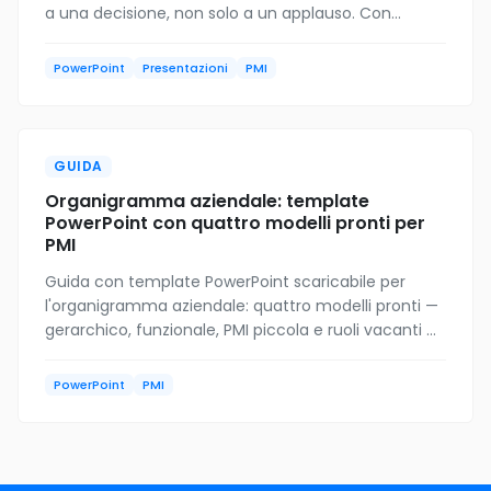
a una decisione, non solo a un applauso. Con
template PowerPoint gratuito 16:9 per PMI.
PowerPoint
Presentazioni
PMI
GUIDA
Organigramma aziendale: template
PowerPoint con quattro modelli pronti per
PMI
Guida con template PowerPoint scaricabile per
l'organigramma aziendale: quattro modelli pronti —
gerarchico, funzionale, PMI piccola e ruoli vacanti —
con shape e connettori modificabili. Per PMI italiane.
PowerPoint
PMI