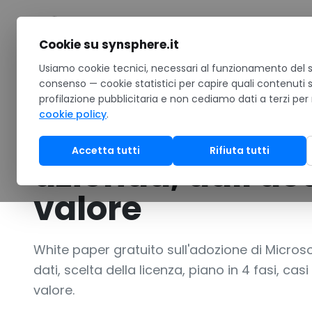
Salta al contenuto
Cookie su synsphere.it
Home
Usiamo cookie tecnici, necessari al funzionamento del si
/
Risorse
/
Download
/
White paper SynSphere: Microsof
consenso — cookie statistici per capire quali contenuti 
profilazione pubblicitaria e non cediamo dati a terzi per
WHITEPAPER
Business / PMI
cookie policy
.
White paper Syn
Accetta tutti
Rifiuta tutti
azienda, dall'ac
valore
White paper gratuito sull'adozione di Microso
dati, scelta della licenza, piano in 4 fasi, ca
valore.