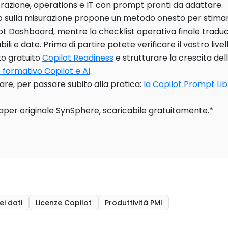
razione, operations e IT con prompt pronti da adattare.
lo sulla misurazione propone un metodo onesto per stimar
ot Dashboard, mentre la checklist operativa finale traduce
ili e date. Prima di partire potete verificare il vostro live
o gratuito
Copilot Readiness
e strutturare la crescita de
 formativo Copilot e AI
.
re, per passare subito alla pratica:
la Copilot Prompt Li
aper originale SynSphere, scaricabile gratuitamente.*
i dati
Licenze Copilot
Produttività PMI