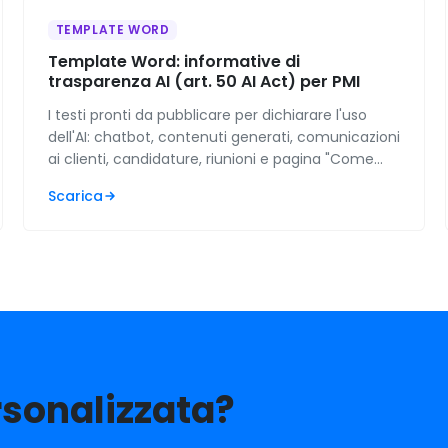
TEMPLATE WORD
Template Word: informative di
trasparenza AI (art. 50 AI Act) per PMI
I testi pronti da pubblicare per dichiarare l'uso
dell'AI: chatbot, contenuti generati, comunicazioni
ai clienti, candidature, riunioni e pagina "Come
usiamo l'AI". Con tabella decisionale su quando
Scarica
serve.
rsonalizzata?