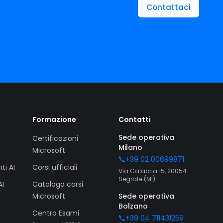
Contattaci
Formazione
Contatti
Sede operativa
Certificazioni
Milano
Microsoft
+39 02 00699871
ti AI
Corsi ufficiali
Via Calabria 15, 20054
Segrate (MI)
AI
Catalogo corsi
Microsoft
Sede operativa
Bolzano
Centro Esami
+39 04 711431259