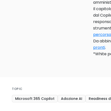
amminist
Il capito
dal Copil
responsab
strument
percorso
Da abbina
pronti
.
*White p
TOPIC
Microsoft 365 Copilot
Adozione AI
Readiness de