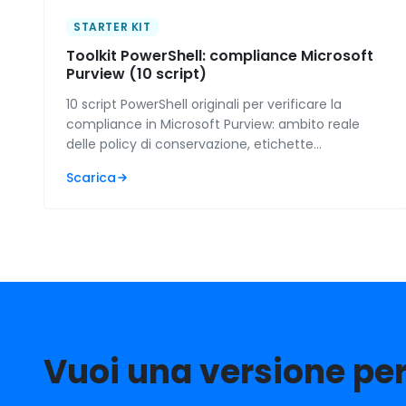
STARTER KIT
Toolkit PowerShell: compliance Microsoft
Purview (10 script)
10 script PowerShell originali per verificare la
compliance in Microsoft Purview: ambito reale
delle policy di conservazione, etichette
effettivamente pubblicate, regole DLP rimaste in
Scarica
simulazione e stato del log di controllo. Per IT
admin e MSP.
Vuoi una versione pe