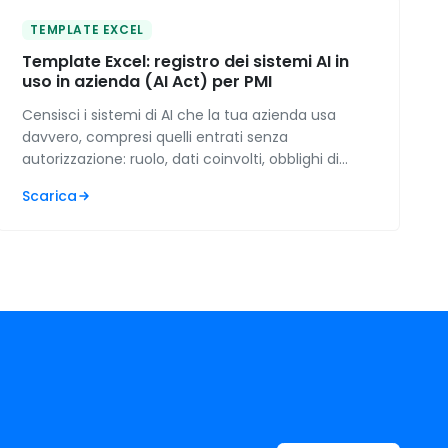
TEMPLATE EXCEL
Template Excel: registro dei sistemi AI in
uso in azienda (AI Act) per PMI
Censisci i sistemi di AI che la tua azienda usa
davvero, compresi quelli entrati senza
autorizzazione: ruolo, dati coinvolti, obblighi di
trasparenza e traccia della formazione, con gli
Scarica
scoperti contati da solo.