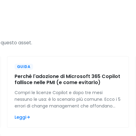
 questo asset.
GUIDA
Perché l'adozione di Microsoft 365 Copilot
fallisce nelle PMI (e come evitarlo)
Compri le licenze Copilot e dopo tre mesi
nessuno le usa: è lo scenario più comune. Ecco i 5
errori di change management che affondano
l'adozione e come arrivare al 70-85% di utilizzo in
Leggi
90 giorni.