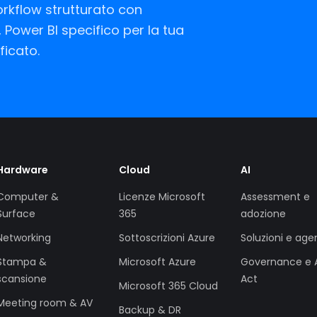
rkflow strutturato con
Power BI specifico per la tua
ficato.
Hardware
Cloud
AI
Computer &
Licenze Microsoft
Assessment e
Surface
365
adozione
Networking
Sottoscrizioni Azure
Soluzioni e agen
Stampa &
Microsoft Azure
Governance e 
scansione
Act
Microsoft 365 Cloud
Meeting room & AV
Backup & DR