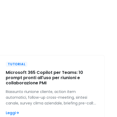
TUTORIAL
Microsoft 365 Copilot per Teams: 10
prompt pronti all'uso per riunioni e
collaborazione PMI
Riassunto riunione cliente, action item
automatici, follow-up cross-meeting, sintesi
canale, survey clima aziendale, briefing pre-call:
10 prompt Copilot per Teams testati su PMI
Leggi
italiane reali.