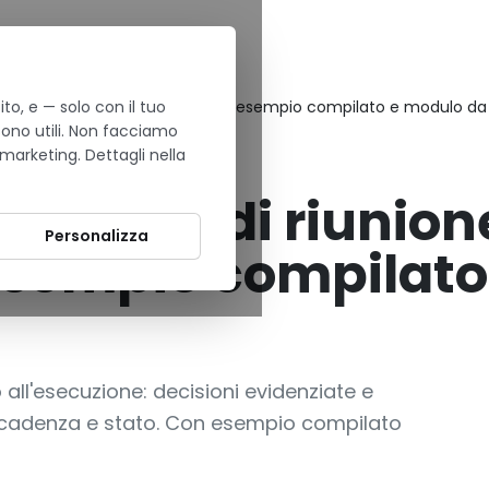
to, e — solo con il tuo
ione con action item per PMI — esempio compilato e modulo da 
sono utili. Non facciamo
 marketing. Dettagli nella
verbale di riunion
Personalizza
esempio compilato
 all'esecuzione: decisioni evidenziate e
 scadenza e stato. Con esempio compilato