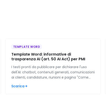
TEMPLATE WORD
Template Word: informative di
trasparenza AI (art. 50 AI Act) per PMI
I testi pronti da pubblicare per dichiarare l'uso
dell'AI: chatbot, contenuti generati, comunicazioni
ai clienti, candidature, riunioni e pagina "Come
usiamo l'AI". Con tabella decisionale su quando
Scarica
serve.