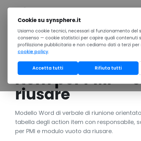
Salta al contenuto
Cookie su synsphere.it
Home
Usiamo cookie tecnici, necessari al funzionamento del si
/
Risorse
/
Download
/
Template Word: verbale di riun
consenso — cookie statistici per capire quali contenuti 
profilazione pubblicitaria e non cediamo dati a terzi per
TEMPLATE WORD
Business / PMI
cookie policy
.
Template Word: 
Accetta tutti
Rifiuta tutti
item per PMI — 
riusare
Modello Word di verbale di riunione orientato
tabella degli action item con responsabile,
per PMI e modulo vuoto da riusare.