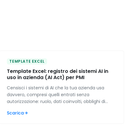
TEMPLATE EXCEL
Template Excel: registro dei sistemi AI in
uso in azienda (AI Act) per PMI
Censisci i sistemi di AI che la tua azienda usa
davvero, compresi quelli entrati senza
autorizzazione: ruolo, dati coinvolti, obblighi di
trasparenza e traccia della formazione, con gli
Scarica
scoperti contati da solo.