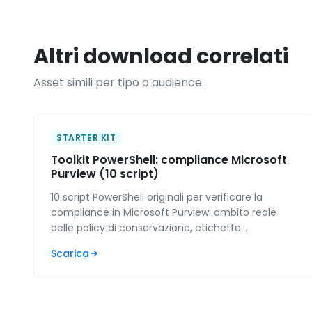
Altri download correlati
Asset simili per tipo o audience.
STARTER KIT
Toolkit PowerShell: compliance Microsoft
Purview (10 script)
10 script PowerShell originali per verificare la
compliance in Microsoft Purview: ambito reale
delle policy di conservazione, etichette
effettivamente pubblicate, regole DLP rimaste in
Scarica
simulazione e stato del log di controllo. Per IT
admin e MSP.