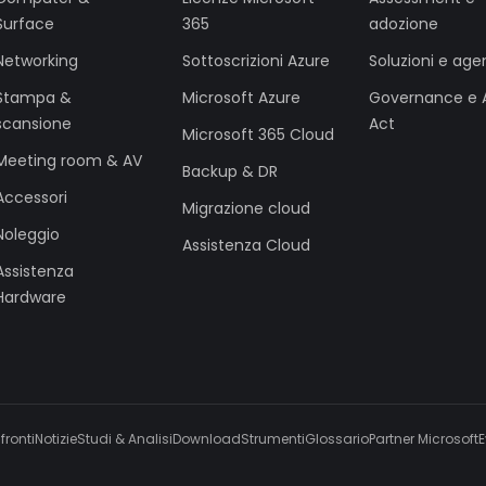
Surface
365
adozione
Networking
Sottoscrizioni Azure
Soluzioni e agen
Stampa &
Microsoft Azure
Governance e 
scansione
Act
Microsoft 365 Cloud
Meeting room & AV
Backup & DR
Accessori
Migrazione cloud
Noleggio
Assistenza Cloud
Assistenza
Hardware
fronti
Notizie
Studi & Analisi
Download
Strumenti
Glossario
Partner Microsoft
E