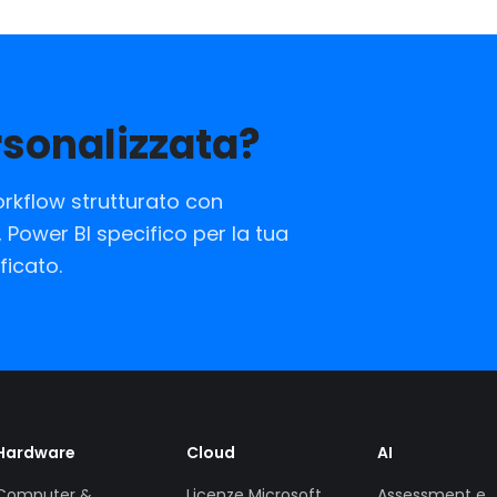
rsonalizzata?
rkflow strutturato con
Power BI specifico per la tua
ficato.
Hardware
Cloud
AI
Computer &
Licenze Microsoft
Assessment e