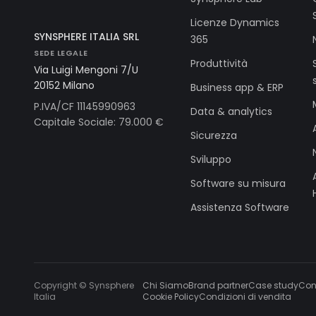
Licenze Dynamics
SYNSPHERE ITALIA SRL
365
SEDE LEGALE
Produttività
Via Luigi Mengoni 7/U
20152 Milano
Business app & ERP
P.IVA/CF 11145990963
Data & analytics
Capitale Sociale: 79.000 €
Sicurezza
Sviluppo
Software su misura
Assistenza Software
Copyright © Synsphere
Chi Siamo
Brand partner
Case study
Con
Italia
Cookie Policy
Condizioni di vendita