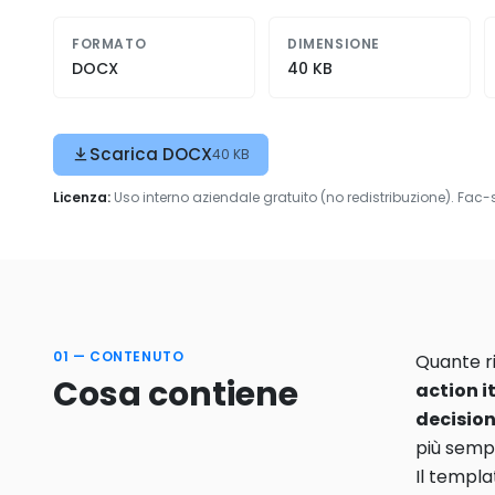
FORMATO
DIMENSIONE
DOCX
40 KB
Scarica DOCX
40 KB
Licenza:
Uso interno aziendale gratuito (no redistribuzione). Fac-
01 — CONTENUTO
Quante ri
Cosa contiene
action 
decision
più sempl
Il templa