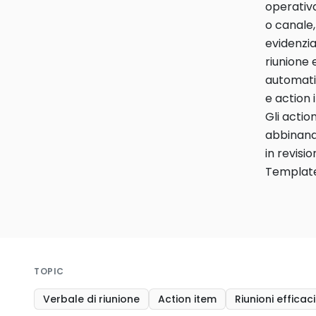
operativa
o canale,
evidenzia
riunione 
automat
e action 
Gli actio
abbinando
in revisi
Template
TOPIC
Verbale di riunione
Action item
Riunioni efficaci