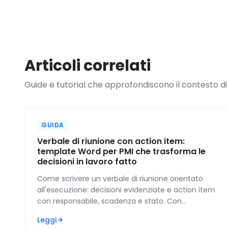
Articoli correlati
Guide e tutorial che approfondiscono il contesto di
GUIDA
Verbale di riunione con action item:
template Word per PMI che trasforma le
decisioni in lavoro fatto
Come scrivere un verbale di riunione orientato
all'esecuzione: decisioni evidenziate e action item
con responsabile, scadenza e stato. Con
template Word gratuito, esempio compilato per
Leggi
PMI e modulo da riusare.