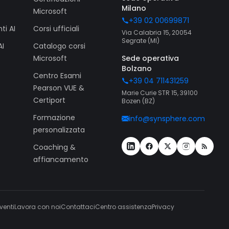
Milano
Microsoft
+39 02 00699871
ti AI
Corsi ufficiali
Via Calabria 15, 20054
Segrate (MI)
AI
Catalogo corsi
Microsoft
Sede operativa
Bolzano
Centro Esami
+39 04 711431259
Pearson VUE &
Marie Curie STR 15, 39100
Certiport
Bozen (BZ)
Formazione
info@synsphere.com
personalizzata
Coaching &
affiancamento
venti
Lavora con noi
Contattaci
Centro assistenza
Privacy