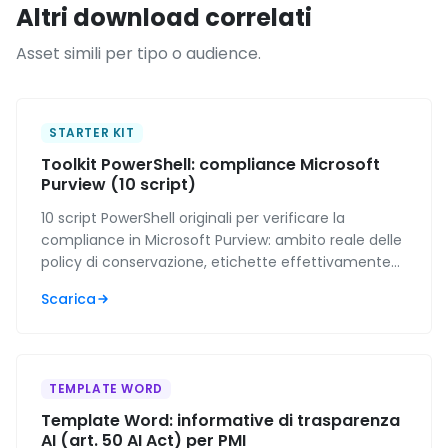
Altri download correlati
Asset simili per tipo o audience.
STARTER KIT
Toolkit PowerShell: compliance Microsoft
Purview (10 script)
10 script PowerShell originali per verificare la
compliance in Microsoft Purview: ambito reale delle
policy di conservazione, etichette effettivamente
pubblicate, regole DLP rimaste in simulazione e
Scarica
stato del log di controllo. Per IT admin e MSP.
TEMPLATE WORD
Template Word: informative di trasparenza
AI (art. 50 AI Act) per PMI