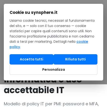
Salta al contenuto
Cookie su synsphere.it
Usiamo cookie tecnici, necessari al funzionamento
Home
/
Risorse
/
Download
/
del sito, e — solo con il tuo consenso — cookie
Template Word: policy di sicurezza informatica e uso
statistici per capire quali contenuti sono utili. Non
accettabile IT
facciamo profilazione pubblicitaria e non cediamo
dati a terzi per marketing. Dettagli nella
cookie
TEMPLATE WORD
Business / PMI
policy
.
Template Word:
Accetta tutti
Rifiuta tutti
policy di sicurezza
Personalizza
informatica e uso
accettabile IT
Modello di policy IT per PMI: password e MFA,