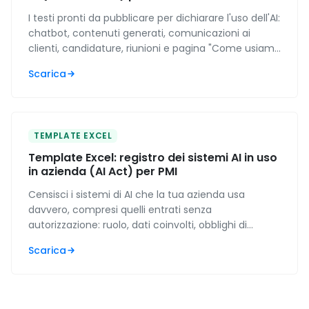
I testi pronti da pubblicare per dichiarare l'uso dell'AI:
chatbot, contenuti generati, comunicazioni ai
clienti, candidature, riunioni e pagina "Come usiamo
l'AI". Con tabella decisionale su quando serve.
Scarica
TEMPLATE EXCEL
Template Excel: registro dei sistemi AI in uso
in azienda (AI Act) per PMI
Censisci i sistemi di AI che la tua azienda usa
davvero, compresi quelli entrati senza
autorizzazione: ruolo, dati coinvolti, obblighi di
trasparenza e traccia della formazione, con gli
Scarica
scoperti contati da solo.