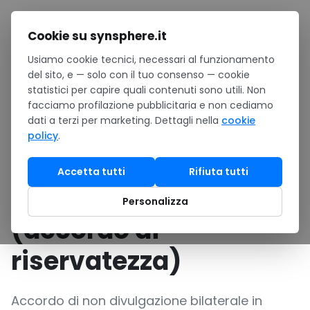
Salta al contenuto
Cookie su synsphere.it
Usiamo cookie tecnici, necessari al funzionamento
Home
/
Risorse
/
Download
/
del sito, e — solo con il tuo consenso — cookie
Template Word: NDA bilaterale italiana (accordo di
statistici per capire quali contenuti sono utili. Non
riservatezza)
facciamo profilazione pubblicitaria e non cediamo
dati a terzi per marketing. Dettagli nella
cookie
TEMPLATE WORD
Business / PMI
policy
.
Template Word: NDA
Accetta tutti
Rifiuta tutti
bilaterale italiana
Personalizza
(accordo di
riservatezza)
Accordo di non divulgazione bilaterale in