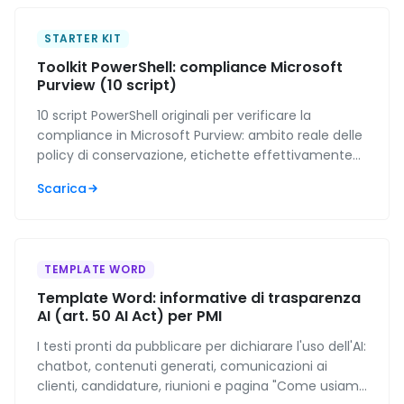
STARTER KIT
Toolkit PowerShell: compliance Microsoft
Purview (10 script)
10 script PowerShell originali per verificare la
compliance in Microsoft Purview: ambito reale delle
policy di conservazione, etichette effettivamente
pubblicate, regole DLP rimaste in simulazione e
Scarica
stato del log di controllo. Per IT admin e MSP.
TEMPLATE WORD
Template Word: informative di trasparenza
AI (art. 50 AI Act) per PMI
I testi pronti da pubblicare per dichiarare l'uso dell'AI:
chatbot, contenuti generati, comunicazioni ai
clienti, candidature, riunioni e pagina "Come usiamo