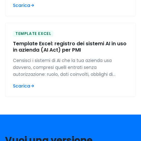
l'AI". Con tabella decisionale su quando serve.
Scarica
TEMPLATE EXCEL
Template Excel: registro dei sistemi AI in uso
in azienda (AI Act) per PMI
Censisci i sistemi di AI che la tua azienda usa
davvero, compresi quelli entrati senza
autorizzazione: ruolo, dati coinvolti, obblighi di
trasparenza e traccia della formazione, con gli
Scarica
scoperti contati da solo.
Vuoi una versione