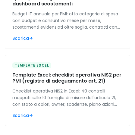
dashboard scostamenti
Budget IT annuale per PMI: otto categorie di spesa
con budget e consuntivo mese per mese,
scostamenti evidenziati oltre soglia, contratti con
alert rinnovi a 60 giorni e dashboard con incidenza
Scarica
IT sul fatturato.
TEMPLATE EXCEL
Template Excel: checklist operativa NIS2 per
PMI (registro di adeguamento art. 21)
Checklist operativa NIS2 in Excel: 40 controlli
mappati sulle 10 famiglie di misure dell'articolo 21,
con stato a colori, owner, scadenze, piano azioni
prioritizzato e riepilogo automatico di conformità.
Scarica