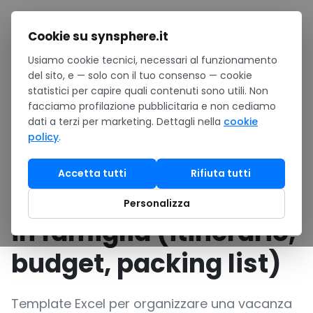
Salta al contenuto
Cookie su synsphere.it
Usiamo cookie tecnici, necessari al funzionamento
Home
/
Risorse
/
Download
/
del sito, e — solo con il tuo consenso — cookie
Template Excel: organizzare vacanze in famiglia (itinerario,
statistici per capire quali contenuti sono utili. Non
budget, packing list)
facciamo profilazione pubblicitaria e non cediamo
dati a terzi per marketing. Dettagli nella
cookie
TEMPLATE EXCEL
Personale
policy
.
Template Excel:
Accetta tutti
Rifiuta tutti
organizzare vacanze
Personalizza
in famiglia (itinerario,
budget, packing list)
Template Excel per organizzare una vacanza