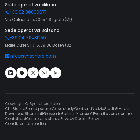
Sede operativa Milano
+39 02 00699871
Via Calabria 15, 20054 Segrate (MI)
Sede operativa Bolzano
+39 04 711431259
Marie Curie STR 15, 39100 Bozen (BZ)
info@synsphere.com
Copyright © Synsphere Italia
Chi Siamo
Brand partner
Case study
Confronti
Notizie
Studi & Analisi
Download
Strumenti
Glossario
Partner Microsoft
Eventi
Lavora con noi
Contattaci
Centro assistenza
Privacy
Cookie Policy
Condizioni di vendita