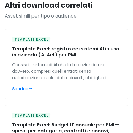
Altri download correlati
Asset simili per tipo o audience.
TEMPLATE EXCEL
Template Excel: registro dei sistemi AI in uso
in azienda (AI Act) per PMI
Censisci i sistemi di AI che la tua azienda usa
davvero, compresi quelli entrati senza
autorizzazione: ruolo, dati coinvolti, obblighi di
trasparenza e traccia della formazione, con gli
Scarica
scoperti contati da solo.
TEMPLATE EXCEL
Template Excel: Budget IT annuale per PMI —
spese per categoria, contratti e rinnovi,