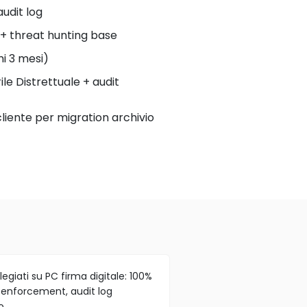
audit log
 + threat hunting base
mi 3 mesi)
le Distrettuale + audit
cliente per migration archivio
legiati su PC firma digitale: 100%
A enforcement, audit log
o