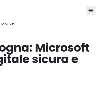
ompliance
logna: Microsoft
itale sicura e