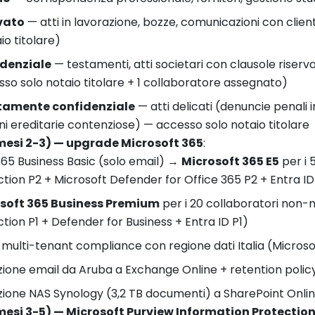
vato
— atti in lavorazione, bozze, comunicazioni con cli
io titolare)
denziale
— testamenti, atti societari con clausole riserv
so solo notaio titolare + 1 collaboratore assegnato)
tamente confidenziale
— atti delicati (denuncie penali i
oni ereditarie contenziose) — accesso solo notaio titolare
mesi 2-3) — upgrade Microsoft 365
:
65 Business Basic (solo email) →
Microsoft 365 E5
per i 
tion P2 + Microsoft Defender for Office 365 P2 + Entra I
soft 365 Business Premium
per i 20 collaboratori non-
tion P1 + Defender for Business + Entra ID P1)
multi-tenant compliance con regione dati Italia (Microso
ione email da Aruba a Exchange Online + retention policy
zione NAS Synology (3,2 TB documenti) a SharePoint Onli
mesi 3-5) — Microsoft Purview Information Protectio