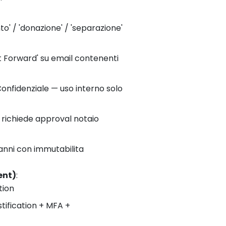
' / 'donazione' / 'separazione'
t Forward' su email contenenti
nfidenziale — uso interno solo
e richiede approval notaio
anni con immutabilita
ent)
:
tion
tification + MFA +