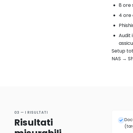
8 ore 
4 ore 
Phishi
Audit 
assicu
Setup tot
NAS → Sh
03 — I RISULTATI
Risultati
Docu
(tar