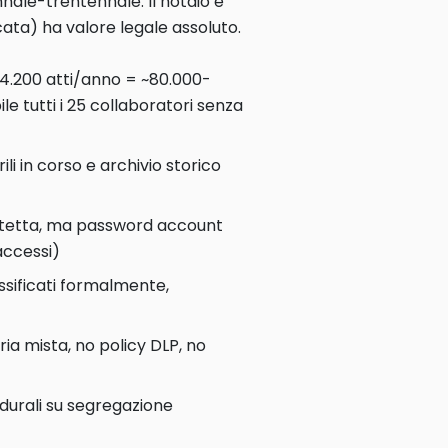
nnale-trentennale. Il notaio e
icata) ha valore legale assoluto.
4.200 atti/anno = ~80.000-
le tutti i 25 collaboratori senza
ili in corso e archivio storico
protetta, ma password account
accessi)
assificati formalmente,
ia mista, no policy DLP, no
edurali su segregazione