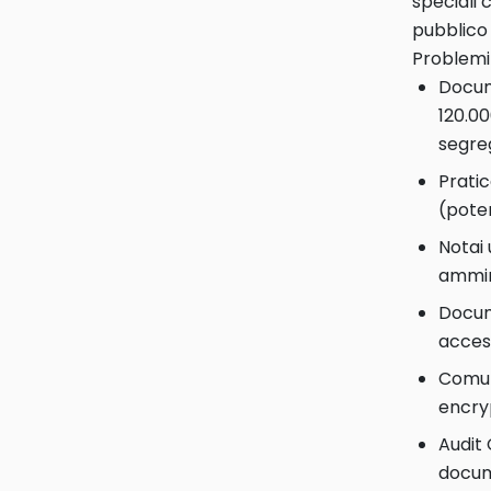
speciali 
pubblico 
Problemi 
Docum
120.00
segre
Pratic
(poten
Notai 
ammin
Docume
access
Comuni
encry
Audit 
docum