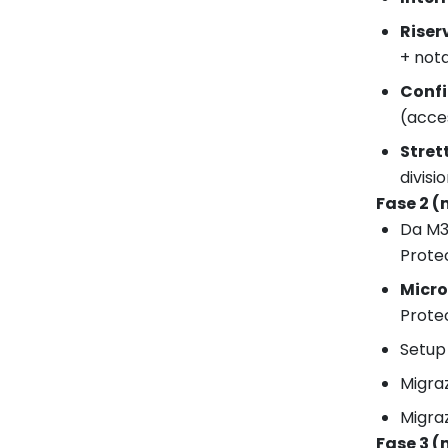
Riser
+ nota
Confi
(acces
Stret
divisi
Fase 2 (
Da M3
Protec
Micro
Protec
Setup 
Migraz
Migra
Fase 3 (