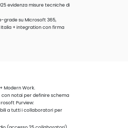
2025 evidenza misure tecniche di
e-grade su Microsoft 365,
Italia + integration con firma
 + Modern Work.
 con notai per definire schema
icrosoft Purview:
li a tutti i collaboratori per
dio (accesso 25 collaboratori)