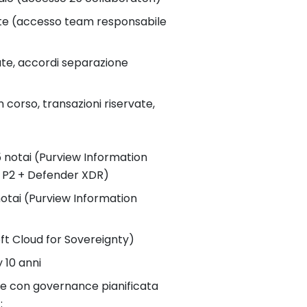
ente (accesso team responsabile
ate, accordi separazione
n corso, transazioni riservate,
5 notai (Purview Information
D P2 + Defender XDR)
notai (Purview Information
ft Cloud for Sovereignty)
 10 anni
ne con governance pianificata
n
: