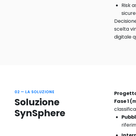
Risk a
sicure
Decisione
scelta vi
digitale q
02 — LA SOLUZIONE
Progetto
Soluzione
Fase 1 (
classific
SynSphere
Pubbl
rifer
Inter