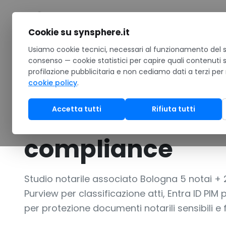
Salta al contenuto
Cookie su synsphere.it
Home
Usiamo cookie tecnici, necessari al funzionamento del si
/
Case study
/
Studio notarile 25 collaboratori Bolog
consenso — cookie statistici per capire quali contenuti 
profilazione pubblicitaria e non cediamo dati a terzi per
SOFTWARE
•
Sicurezza
•
In evidenza
cookie policy
.
Studio notarile 
Accetta tutti
Rifiuta tutti
Purview + Entra I
compliance
Studio notarile associato Bologna 5 notai +
Purview per classificazione atti, Entra ID PI
per protezione documenti notarili sensibili e f