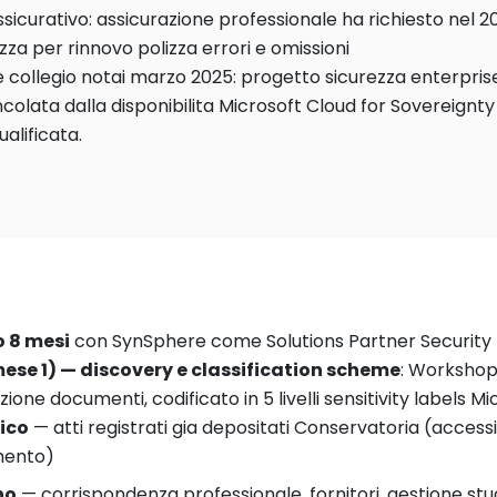
ssicurativo: assicurazione professionale ha richiesto nel 
zza per rinnovo polizza errori e omissioni
 collegio notai marzo 2025: progetto sicurezza enterpris
ncolata dalla disponibilita Microsoft Cloud for Sovereignty 
ualificata.
 8 mesi
con SynSphere come Solutions Partner Security
mese 1) — discovery e classification scheme
: Workshop
azione documenti, codificato in 5 livelli sensitivity labels M
ico
— atti registrati gia depositati Conservatoria (accessibi
imento)
no
— corrispondenza professionale, fornitori, gestione stu