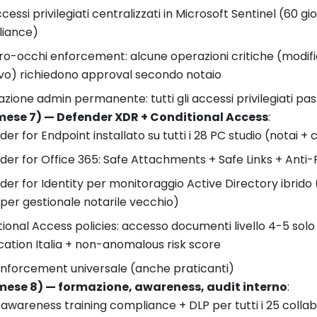
cessi privilegiati centralizzati in Microsoft Sentinel (60 gio
iance)
o-occhi enforcement: alcune operazioni critiche (modific
vo) richiedono approval secondo notaio
azione admin permanente: tutti gli accessi privilegiati pa
mese 7) — Defender XDR + Conditional Access
:
er for Endpoint installato su tutti i 28 PC studio (notai + 
er for Office 365: Safe Attachments + Safe Links + Anti-P
er for Identity per monitoraggio Active Directory ibrido 
per gestionale notarile vecchio)
ional Access policies: accesso documenti livello 4-5 sol
ation Italia + non-anomalous risk score
nforcement universale (anche praticanti)
mese 8) — formazione, awareness, audit interno
:
 awareness training compliance + DLP per tutti i 25 collab