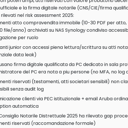
con poteri ampi, atti riservati con valore probatorio dece
ufficiale e la firma digitale notarile (CNS/CIE/firma qualif
rilevati nel risk assessment 2025:
enti atto compravendita immobile (10-30 PDF per atto, 
0 file/anno) archiviati su NAS Synology condiviso accessibi
gazione per ruolo
anti junior con accessi piena lettura/scrittura su atti notar
ziale data leak)
usano firma digitale qualificata da PC dedicato in sala 
istratore del PC era nota a piu persone (no MFA, no log 
nti riservati (testamenti, atti societari sensibili) non cl
ibili senza audit log
cazione clienti via PEC istituzionale + email Aruba ordinar
ption automatica
Consiglio Notarile Distrettuale 2025 ha rilevato gap proc
enti riservati (raccomandazione formale)