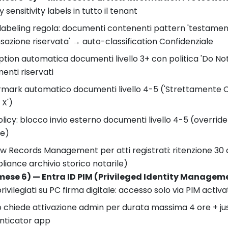
 sensitivity labels in tutto il tenant
abeling regola: documenti contenenti pattern 'testamento
nsazione riservata' → auto-classification Confidenziale
tion automatica documenti livello 3+ con politica 'Do No
enti riservati
mark automatico documenti livello 4-5 ('Strettamente Co
 X')
licy: blocco invio esterno documenti livello 4-5 (overrid
re)
w Records Management per atti registrati: ritenzione 30 
iance archivio storico notarile)
mese 6) — Entra ID PIM (Privileged Identity Managem
privilegiati su PC firma digitale: accesso solo via PIM activa
 chiede attivazione admin per durata massima 4 ore + jus
nticator app