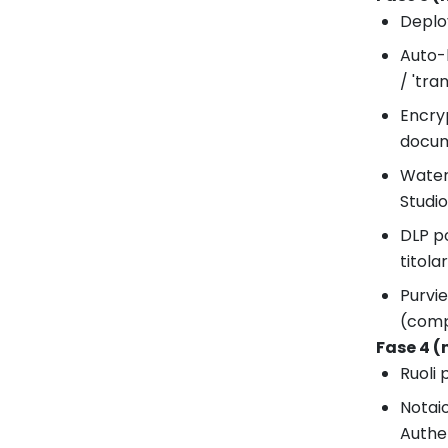
Deploy
Auto-l
/ 'tra
Encryp
docum
Water
Studio
DLP po
titola
Purvie
(compl
Fase 4 (
Ruoli 
Notaio
Authe