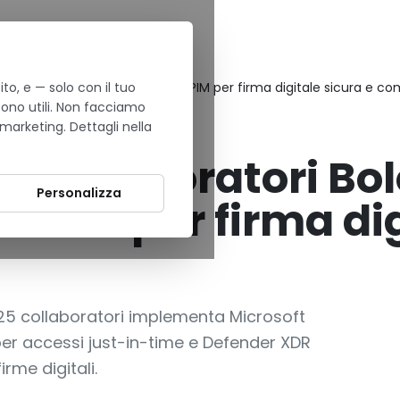
to, e — solo con il tuo
na: Microsoft Purview + Entra ID PIM per firma digitale sicura e c
sono utili. Non facciamo
 marketing. Dettagli nella
25 collaboratori Bo
Personalizza
D PIM per firma dig
 25 collaboratori implementa Microsoft
M per accessi just-in-time e Defender XDR
irme digitali.