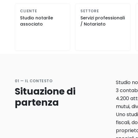
CLIENTE
SETTORE
Studio notarile
Servizi professionali
associato
/ Notariato
01 — IL CONTESTO
Studio no
Situazione di
3 contabi
4.200 att
partenza
mutui, di
Uno stud
fiscali, 
proprieta