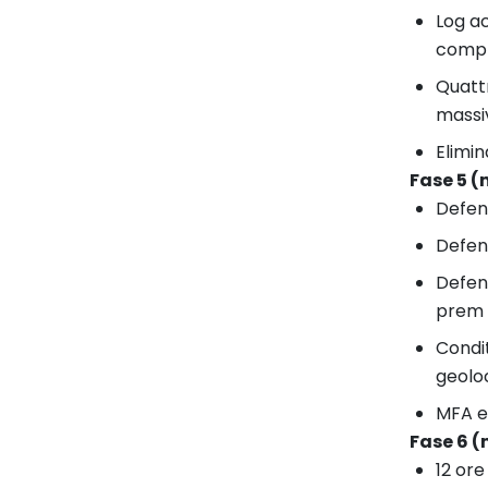
Log ac
compl
Quattr
massi
Elimin
Fase 5 (
Defend
Defend
Defend
prem 
Condit
geoloc
MFA e
Fase 6 (
12 ore