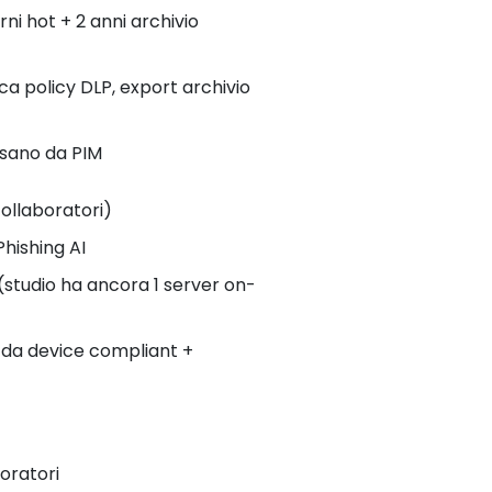
rni hot + 2 anni archivio
a policy DLP, export archivio
ssano da PIM
collaboratori)
hishing AI
(studio ha ancora 1 server on-
o da device compliant +
oratori