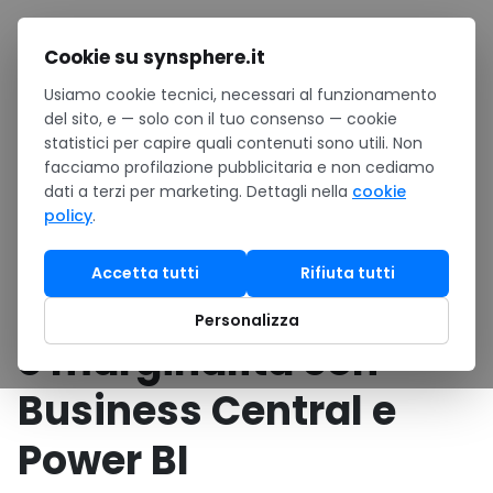
Salta al contenuto
Cookie su synsphere.it
Usiamo cookie tecnici, necessari al funzionamento
Home
/
Case study
/
del sito, e — solo con il tuo consenso — cookie
Azienda tessile 50 dipendenti unifica ERP e marginalità con
statistici per capire quali contenuti sono utili. Non
Business Central e Power BI
facciamo profilazione pubblicitaria e non cediamo
dati a terzi per marketing. Dettagli nella
cookie
SOFTWARE
•
Business app & ERP
policy
.
Azienda tessile 50
Accetta tutti
Rifiuta tutti
dipendenti unifica ERP
Personalizza
e marginalità con
Business Central e
Power BI