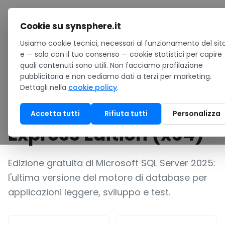
Salta al contenuto
Cookie su synsphere.it
Usiamo cookie tecnici, necessari al funzionamento del sito
Home
/
Risorse
/
Download
/
e — solo con il tuo consenso — cookie statistici per capire
SQL Server 2025 Express Edition (x64)
quali contenuti sono utili. Non facciamo profilazione
pubblicitaria e non cediamo dati a terzi per marketing.
SOFTWARE
Business / PMI
Dettagli nella
cookie policy
.
SQL Server 2025
Accetta tutti
Rifiuta tutti
Personalizza
Express Edition (x64)
Edizione gratuita di Microsoft SQL Server 2025:
l'ultima versione del motore di database per
applicazioni leggere, sviluppo e test.