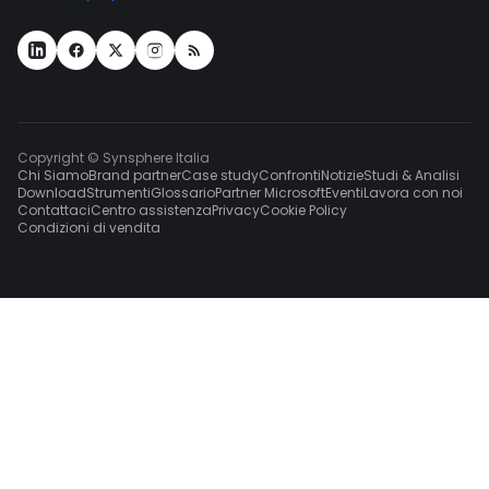
Copyright © Synsphere Italia
Chi Siamo
Brand partner
Case study
Confronti
Notizie
Studi & Analisi
Download
Strumenti
Glossario
Partner Microsoft
Eventi
Lavora con noi
Contattaci
Centro assistenza
Privacy
Cookie Policy
Condizioni di vendita