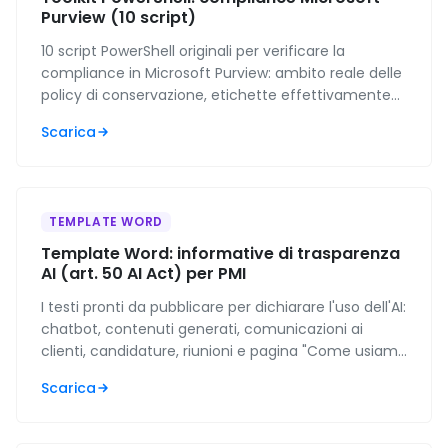
Purview (10 script)
10 script PowerShell originali per verificare la
compliance in Microsoft Purview: ambito reale delle
policy di conservazione, etichette effettivamente
pubblicate, regole DLP rimaste in simulazione e
Scarica
stato del log di controllo. Per IT admin e MSP.
TEMPLATE WORD
Template Word: informative di trasparenza
AI (art. 50 AI Act) per PMI
I testi pronti da pubblicare per dichiarare l'uso dell'AI:
chatbot, contenuti generati, comunicazioni ai
clienti, candidature, riunioni e pagina "Come usiamo
l'AI". Con tabella decisionale su quando serve.
Scarica