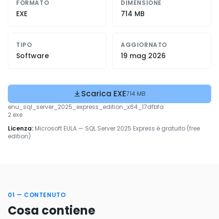
FORMATO
DIMENSIONE
EXE
714 MB
TIPO
AGGIORNATO
Software
19 mag 2026
Scarica EXE
714 MB
enu_sql_server_2025_express_edition_x64_17dfbfa
2.exe
Licenza:
Microsoft EULA — SQL Server 2025 Express è gratuito (free
edition)
01 — CONTENUTO
Cosa contiene