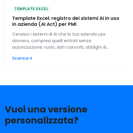
TEMPLATE EXCEL
Template Excel: registro dei sistemi AI in uso
in azienda (AI Act) per PMI
Censisci i sistemi di AI che la tua azienda usa
davvero, compresi quelli entrati senza
autorizzazione: ruolo, dati coinvolti, obblighi di
trasparenza e traccia della formazione, con gli
Scarica
scoperti contati da solo.
Vuoi una versione
personalizzata?