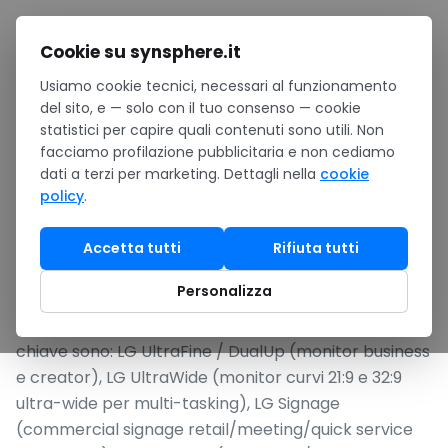
Salta al contenuto
Cookie su synsphere.it
Usiamo cookie tecnici, necessari al funzionamento
Home
/
Brand partner
/
LG
del sito, e — solo con il tuo consenso — cookie
statistici per capire quali contenuti sono utili. Non
MONITOR BUSINESS, SIGNAGE E DISPLAY PROFESSIONALI
facciamo profilazione pubblicitaria e non cediamo
LG
dati a terzi per marketing. Dettagli nella
cookie
policy
.
Categoria:
Periferiche e Networking
Accetta tutti
Rifiuta tutti
LG Electronics è il colosso sudcoreano leader nella
Personalizza
produzione di display (monitor, TV, signage, OLED) e
elettrodomestici. Per il segmento business le linee
chiave sono: LG UltraFine / DualUp (monitor business
e creator), LG UltraWide (monitor curvi 21:9 e 32:9
ultra-wide per multi-tasking), LG Signage
(commercial signage retail/meeting/quick service