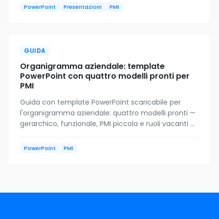
PMI.
PowerPoint
Presentazioni
PMI
GUIDA
Organigramma aziendale: template
PowerPoint con quattro modelli pronti per
PMI
Guida con template PowerPoint scaricabile per
l'organigramma aziendale: quattro modelli pronti —
gerarchico, funzionale, PMI piccola e ruoli vacanti —
con shape e connettori modificabili. Per PMI italiane.
PowerPoint
PMI