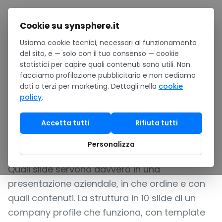
Salta al contenuto
Cookie su synsphere.it
Usiamo cookie tecnici, necessari al funzionamento
Home
/
Notizie
/
del sito, e — solo con il tuo consenso — cookie
Company profile efficace per PMI: struttura e template
statistici per capire quali contenuti sono utili. Non
PowerPoint
facciamo profilazione pubblicitaria e non cediamo
TUTORIAL
dati a terzi per marketing. Dettagli nella
cookie
policy
.
Company profile efficace
per PMI: struttura e
Accetta tutti
Rifiuta tutti
template PowerPoint
Personalizza
Quali slide servono davvero in una
presentazione aziendale, in che ordine e con
quali contenuti. La struttura in 10 slide di un
company profile che funziona, con template