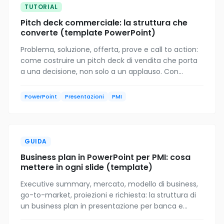
TUTORIAL
Pitch deck commerciale: la struttura che
converte (template PowerPoint)
Problema, soluzione, offerta, prove e call to action:
come costruire un pitch deck di vendita che porta
a una decisione, non solo a un applauso. Con
template PowerPoint gratuito 16:9 per PMI.
PowerPoint
Presentazioni
PMI
GUIDA
Business plan in PowerPoint per PMI: cosa
mettere in ogni slide (template)
Executive summary, mercato, modello di business,
go-to-market, proiezioni e richiesta: la struttura di
un business plan in presentazione per banca e
investitori. Con template PowerPoint gratuito per